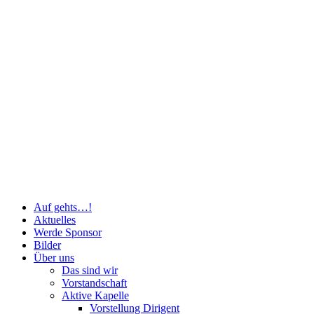
Auf gehts…!
Aktuelles
Werde Sponsor
Bilder
Über uns
Das sind wir
Vorstandschaft
Aktive Kapelle
Vorstellung Dirigent
Vorstellung Vizedirigent
Vorstellung Klarinette/Saxophon
Vorstellung Flöten
Vorstellung Hohes Blech
Vorstellung Tiefes Blech
Vorstellung Rhythmus
Vorstellung Gesang
Jugend
Termine
Interner Bereich
Kontakt