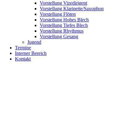
Auf gehts…!
Aktuelles
Werde Sponsor
Bilder
Über uns
Das sind wir
Vorstandschaft
Aktive Kapelle
Vorstellung Dirigent
Vorstellung Vizedirigent
Vorstellung Klarinette/Saxophon
Vorstellung Flöten
Vorstellung Hohes Blech
Vorstellung Tiefes Blech
Vorstellung Rhythmus
Vorstellung Gesang
Jugend
Termine
Interner Bereich
Kontakt
Stadtfest Herbrechtingen 2025